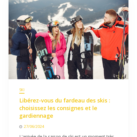
SKI
Libérez-vous du fardeau des skis :
choisissez les consignes et le
gardiennage
27/06/2024
L'arrivée de la saison de ski est un moment très